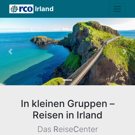
Irland
Previous
Nex
In kleinen Gruppen –
Reisen in Irland
Das
R
eise
C
enter